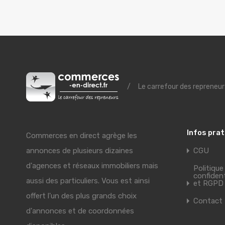
/
Le carrefour des repreneur
Infos pra
Commerces en direct agrège les
annonces de plusieurs dizaines
CGU
d'agences et réseaux immobiliers mais
Politique
confident
aussi des particuliers. Vous est ainsi
et RGPD
offert l'un des plus grands choix
Contact
d'annonces et de coordonnées