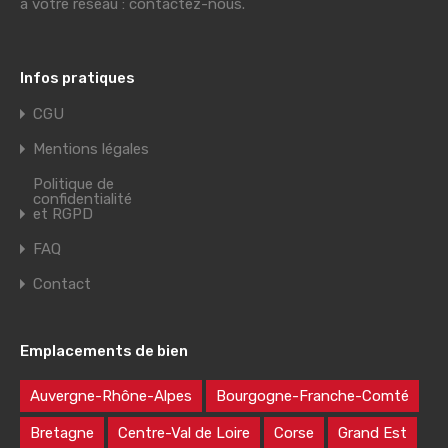
à votre réseau : contactez-nous.
Infos pratiques
CGU
Mentions légales
Politique de
confidentialité
et RGPD
FAQ
Contact
Emplacements de bien
Auvergne-Rhône-Alpes
Bourgogne-Franche-Comté
Bretagne
Centre-Val de Loire
Corse
Grand Est