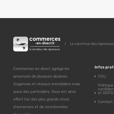
/
Le carrefour des repreneur
Infos pra
Commerces en direct agrège les
annonces de plusieurs dizaines
CGU
d'agences et réseaux immobiliers mais
Politique
confident
aussi des particuliers. Vous est ainsi
et RGPD
offert l'un des plus grands choix
Contact
d'annonces et de coordonnées