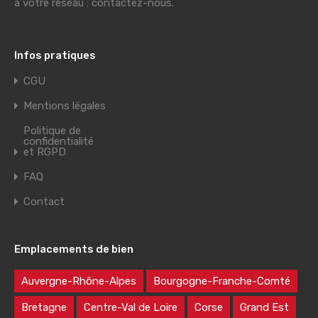
à votre réseau : contactez-nous.
Infos pratiques
CGU
Mentions légales
Politique de
confidentialité
et RGPD
FAQ
Contact
Emplacements de bien
Auvergne-Rhône-Alpes
Bourgogne-Franche-Comté
Bretagne
Centre-Val de Loire
Corse
Grand Est