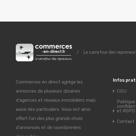
/
Le carrefour des repreneur
Infos pra
Commerces en direct agrège les
annonces de plusieurs dizaines
CGU
d'agences et réseaux immobiliers mais
Politique
confident
aussi des particuliers. Vous est ainsi
et RGPD
offert l'un des plus grands choix
Contact
d'annonces et de coordonnées