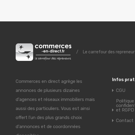
/
Le carrefour des repreneur
Infos pra
Commerces en direct agrège les
annonces de plusieurs dizaines
CGU
d'agences et réseaux immobiliers mais
Politique
confident
aussi des particuliers. Vous est ainsi
et RGPD
offert l'un des plus grands choix
Contact
d'annonces et de coordonnées