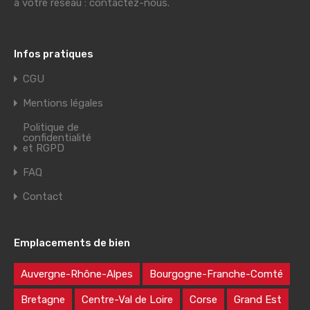
à votre réseau : contactez-nous.
Infos pratiques
CGU
Mentions légales
Politique de
confidentialité
et RGPD
FAQ
Contact
Emplacements de bien
Auvergne-Rhône-Alpes
Bourgogne-Franche-Comté
Bretagne
Centre-Val de Loire
Corse
Grand Est