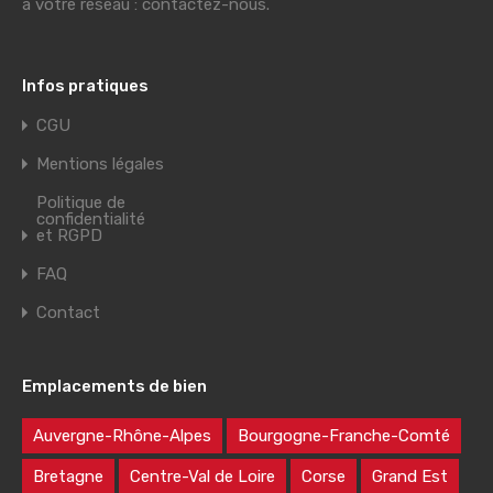
à votre réseau : contactez-nous.
Infos pratiques
CGU
Mentions légales
Politique de
confidentialité
et RGPD
FAQ
Contact
Emplacements de bien
Auvergne-Rhône-Alpes
Bourgogne-Franche-Comté
Bretagne
Centre-Val de Loire
Corse
Grand Est