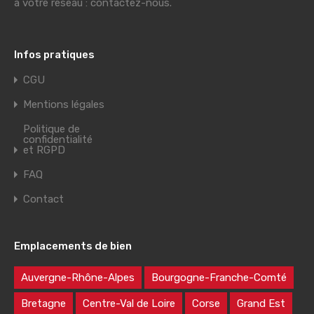
à votre réseau : contactez-nous.
Infos pratiques
CGU
Mentions légales
Politique de
confidentialité
et RGPD
FAQ
Contact
Emplacements de bien
Auvergne-Rhône-Alpes
Bourgogne-Franche-Comté
Bretagne
Centre-Val de Loire
Corse
Grand Est