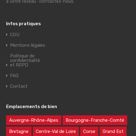
à votre réseau : contactez-nous.
Infos pratiques
CGU
Mentions légales
Politique de
confidentialité
et RGPD
FAQ
Contact
Emplacements de bien
Auvergne-Rhône-Alpes
Bourgogne-Franche-Comté
Bretagne
Centre-Val de Loire
Corse
Grand Est