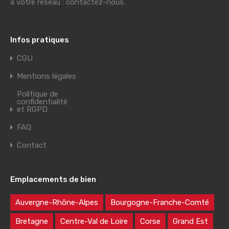
à votre réseau : contactez-nous.
Infos pratiques
CGU
Mentions légales
Politique de
confidentialité
et RGPD
FAQ
Contact
Emplacements de bien
Auvergne-Rhône-Alpes
Bourgogne-Franche-Comté
Bretagne
Centre-Val de Loire
Corse
Grand Est