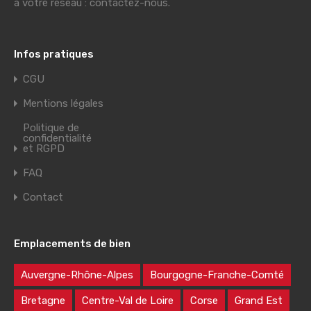
à votre réseau : contactez-nous.
Infos pratiques
CGU
Mentions légales
Politique de
confidentialité
et RGPD
FAQ
Contact
Emplacements de bien
Auvergne-Rhône-Alpes
Bourgogne-Franche-Comté
Bretagne
Centre-Val de Loire
Corse
Grand Est