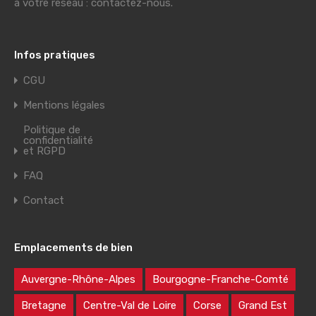
à votre réseau : contactez-nous.
Infos pratiques
CGU
Mentions légales
Politique de
confidentialité
et RGPD
FAQ
Contact
Emplacements de bien
Auvergne-Rhône-Alpes
Bourgogne-Franche-Comté
Bretagne
Centre-Val de Loire
Corse
Grand Est