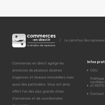
/
Le carrefour des repreneur
Infos pra
Commerces en direct agrège les
annonces de plusieurs dizaines
CGU
d'agences et réseaux immobiliers mais
Politique
confident
aussi des particuliers. Vous est ainsi
et RGPD
offert l'un des plus grands choix
Contact
d'annonces et de coordonnées