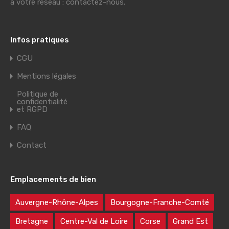
à votre réseau : contactez-nous.
Infos pratiques
CGU
Mentions légales
Politique de
confidentialité
et RGPD
FAQ
Contact
Emplacements de bien
Auvergne-Rhône-Alpes
Bourgogne-Franche-Comté
Bretagne
Centre-Val de Loire
Corse
Grand Est