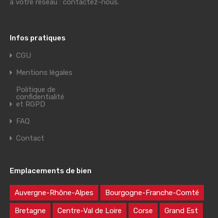
à votre réseau : contactez-nous.
Infos pratiques
CGU
Mentions légales
Politique de
confidentialité
et RGPD
FAQ
Contact
Emplacements de bien
Auvergne-Rhône-Alpes
Bourgogne-Franche-Comté
Bretagne
Centre-Val de Loire
Corse
Grand Est