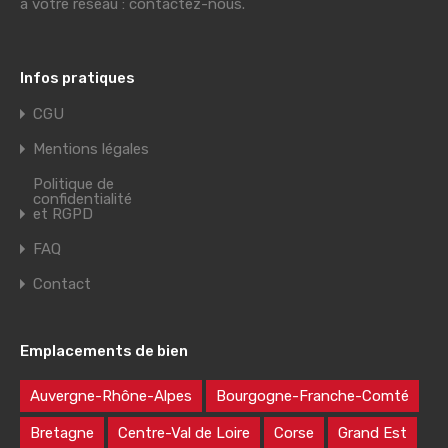
à votre réseau : contactez-nous.
Infos pratiques
CGU
Mentions légales
Politique de
confidentialité
et RGPD
FAQ
Contact
Emplacements de bien
Auvergne-Rhône-Alpes
Bourgogne-Franche-Comté
Bretagne
Centre-Val de Loire
Corse
Grand Est