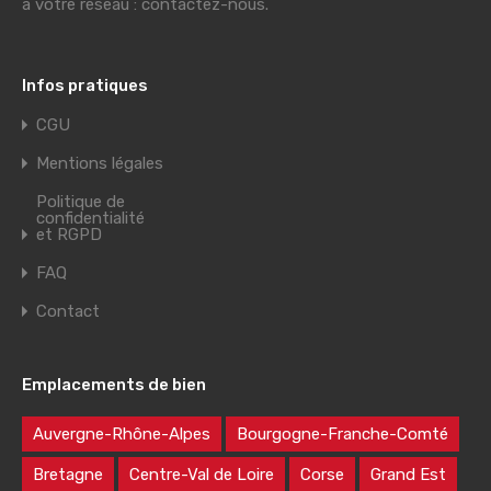
à votre réseau : contactez-nous.
Infos pratiques
CGU
Mentions légales
Politique de
confidentialité
et RGPD
FAQ
Contact
Emplacements de bien
Auvergne-Rhône-Alpes
Bourgogne-Franche-Comté
Bretagne
Centre-Val de Loire
Corse
Grand Est