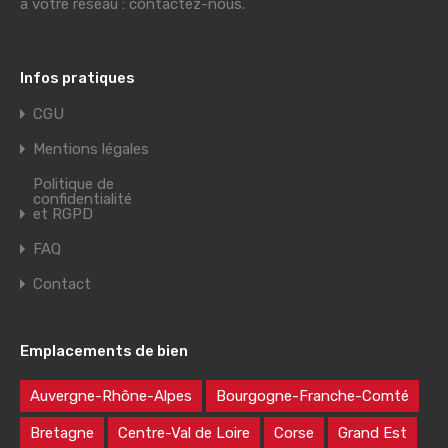
à votre réseau : contactez-nous.
Infos pratiques
CGU
Mentions légales
Politique de
confidentialité
et RGPD
FAQ
Contact
Emplacements de bien
Auvergne-Rhône-Alpes
Bourgogne-Franche-Comté
Bretagne
Centre-Val de Loire
Corse
Grand Est