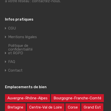
à votre réseau : contactez-nous.
Infos pratiques
CGU
Mentions légales
Politique de
confidentialité
et RGPD
FAQ
Contact
Emplacements de bien
Auvergne-Rhône-Alpes
Bourgogne-Franche-Comté
Bretagne
Centre-Val de Loire
Corse
Grand Est