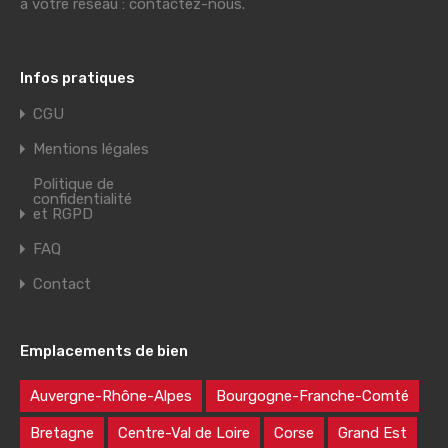
à votre réseau : contactez-nous.
Infos pratiques
CGU
Mentions légales
Politique de
confidentialité
et RGPD
FAQ
Contact
Emplacements de bien
Auvergne-Rhône-Alpes
Bourgogne-Franche-Comté
Bretagne
Centre-Val de Loire
Corse
Grand Est