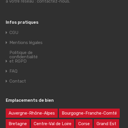
à votre réseau : contactez-nous.
Infos pratiques
CGU
Mentions légales
Politique de
confidentialité
et RGPD
FAQ
Contact
Emplacements de bien
Auvergne-Rhône-Alpes
Bourgogne-Franche-Comté
Bretagne
Centre-Val de Loire
Corse
Grand Est