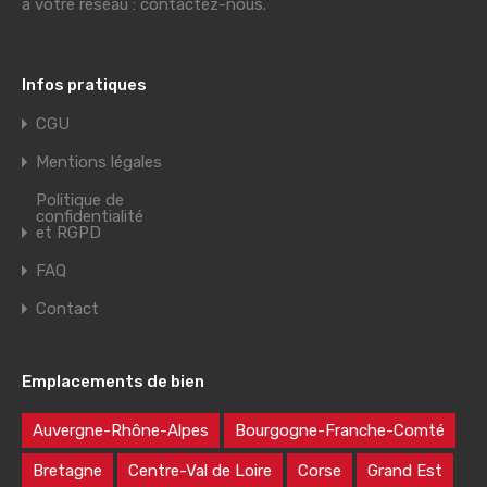
à votre réseau : contactez-nous.
Infos pratiques
CGU
Mentions légales
Politique de
confidentialité
et RGPD
FAQ
Contact
Emplacements de bien
Auvergne-Rhône-Alpes
Bourgogne-Franche-Comté
Bretagne
Centre-Val de Loire
Corse
Grand Est