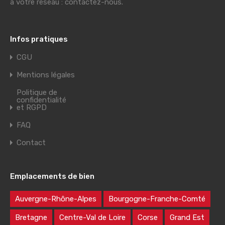
à votre réseau : contactez-nous.
Infos pratiques
CGU
Mentions légales
Politique de
confidentialité
et RGPD
FAQ
Contact
Emplacements de bien
Auvergne-Rhône-Alpes
Bourgogne-Franche-Comté
Bretagne
Centre-Val de Loire
Corse
Grand Est