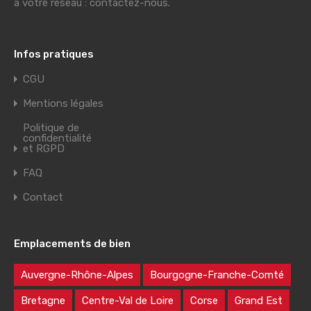
à votre réseau : contactez-nous.
Infos pratiques
CGU
Mentions légales
Politique de
confidentialité
et RGPD
FAQ
Contact
Emplacements de bien
Auvergne-Rhône-Alpes
Bourgogne-Franche-Comté
Bretagne
Centre-Val de Loire
Corse
Grand Est