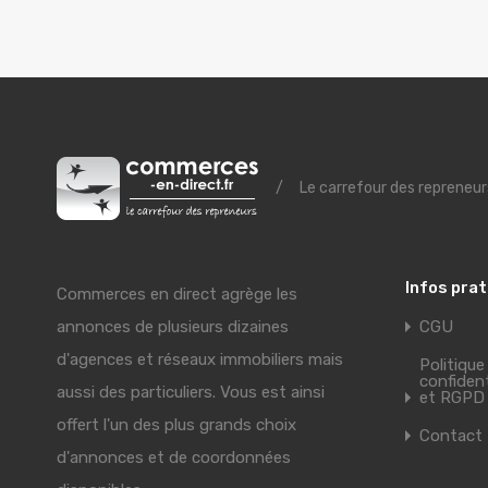
/
Le carrefour des repreneur
Infos pra
Commerces en direct agrège les
annonces de plusieurs dizaines
CGU
d'agences et réseaux immobiliers mais
Politique
confident
aussi des particuliers. Vous est ainsi
et RGPD
offert l'un des plus grands choix
Contact
d'annonces et de coordonnées