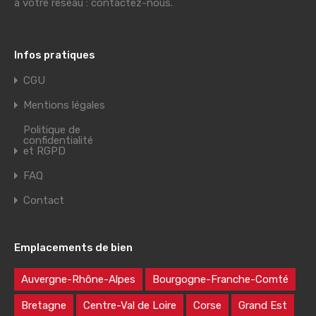
à votre réseau : contactez-nous.
Infos pratiques
CGU
Mentions légales
Politique de
confidentialité
et RGPD
FAQ
Contact
Emplacements de bien
Auvergne-Rhône-Alpes
Bourgogne-Franche-Comté
Bretagne
Centre-Val de Loire
Corse
Grand Est