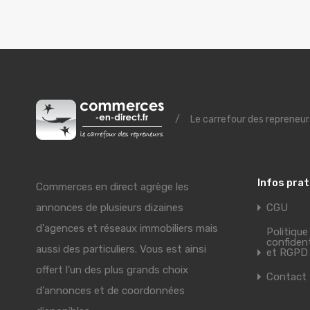
/
Le carrefour des repreneur
Infos pra
Commerces en direct agrège les
annonces de plusieurs dizaines
CGU
d'agences et réseaux immobiliers mais
Politique
confident
aussi des particuliers. Vous est ainsi
et RGPD
offert l'un des plus grands choix
Contact
d'annonces et de coordonnées