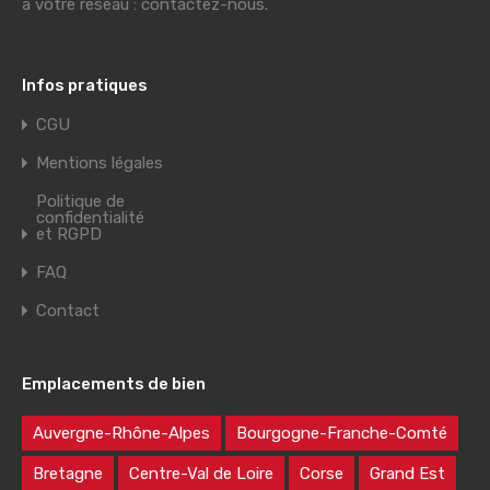
à votre réseau : contactez-nous.
Infos pratiques
CGU
Mentions légales
Politique de
confidentialité
et RGPD
FAQ
Contact
Emplacements de bien
Auvergne-Rhône-Alpes
Bourgogne-Franche-Comté
Bretagne
Centre-Val de Loire
Corse
Grand Est