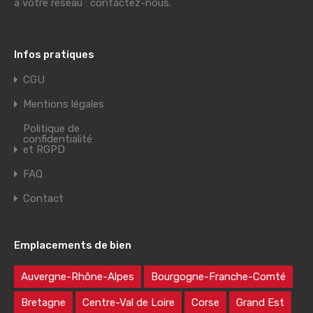
à votre réseau : contactez-nous.
Infos pratiques
CGU
Mentions légales
Politique de
confidentialité
et RGPD
FAQ
Contact
Emplacements de bien
Auvergne-Rhône-Alpes
Bourgogne-Franche-Comté
Bretagne
Centre-Val de Loire
Corse
Grand Est