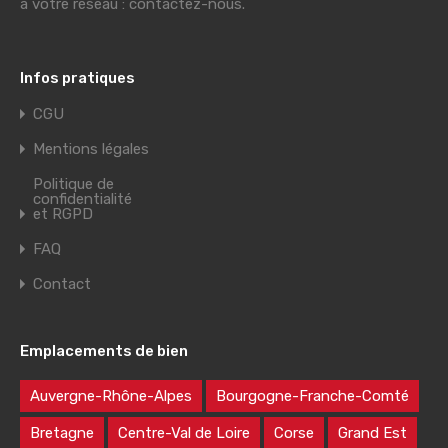
à votre réseau : contactez-nous.
Infos pratiques
CGU
Mentions légales
Politique de
confidentialité
et RGPD
FAQ
Contact
Emplacements de bien
Auvergne-Rhône-Alpes
Bourgogne-Franche-Comté
Bretagne
Centre-Val de Loire
Corse
Grand Est