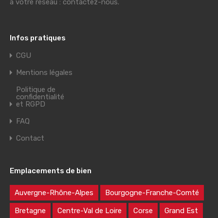
à votre réseau : contactez-nous.
Infos pratiques
CGU
Mentions légales
Politique de
confidentialité
et RGPD
FAQ
Contact
Emplacements de bien
Auvergne-Rhône-Alpes
Bourgogne-Franche-Comté
Bretagne
Centre-Val de Loire
Corse
Grand Est