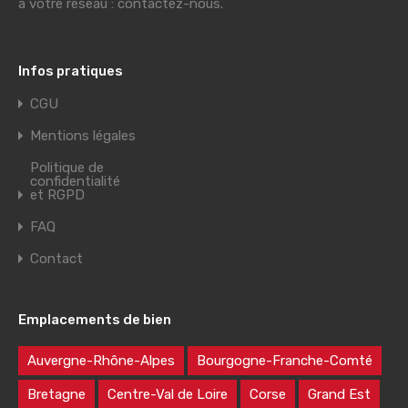
à votre réseau : contactez-nous.
Infos pratiques
CGU
Mentions légales
Politique de
confidentialité
et RGPD
FAQ
Contact
Emplacements de bien
Auvergne-Rhône-Alpes
Bourgogne-Franche-Comté
Bretagne
Centre-Val de Loire
Corse
Grand Est