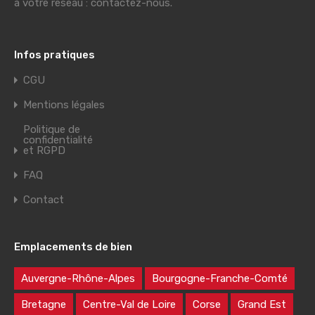
à votre réseau : contactez-nous.
Infos pratiques
CGU
Mentions légales
Politique de
confidentialité
et RGPD
FAQ
Contact
Emplacements de bien
Auvergne-Rhône-Alpes
Bourgogne-Franche-Comté
Bretagne
Centre-Val de Loire
Corse
Grand Est