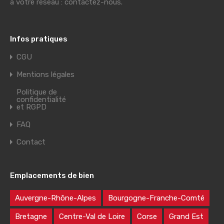
à votre réseau : contactez-nous.
Infos pratiques
CGU
Mentions légales
Politique de
confidentialité
et RGPD
FAQ
Contact
Emplacements de bien
Auvergne-Rhône-Alpes
Bourgogne-Franche-Comté
Bretagne
Centre-Val de Loire
Corse
Grand Est