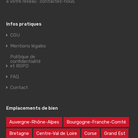
à votre réseau : contactez-nous.
Infos pratiques
CGU
Mentions légales
Politique de
confidentialité
et RGPD
FAQ
Contact
Emplacements de bien
Auvergne-Rhône-Alpes
Bourgogne-Franche-Comté
Bretagne
Centre-Val de Loire
Corse
Grand Est