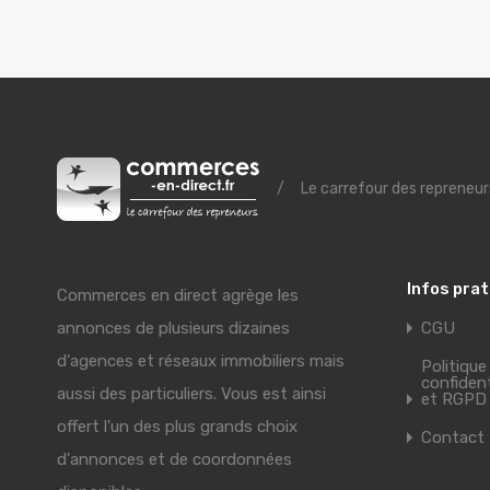
/
Le carrefour des repreneur
Infos pra
Commerces en direct agrège les
annonces de plusieurs dizaines
CGU
d'agences et réseaux immobiliers mais
Politique
confident
aussi des particuliers. Vous est ainsi
et RGPD
offert l'un des plus grands choix
Contact
d'annonces et de coordonnées