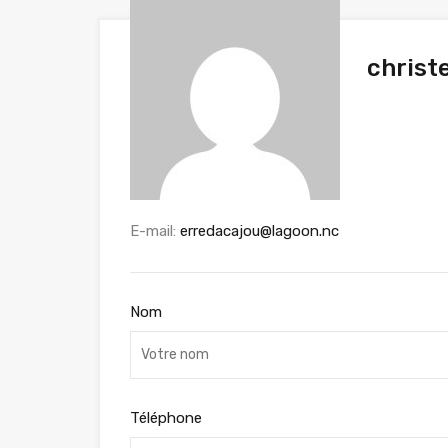
christ
E-mail:
erredacajou@lagoon.nc
Nom
Téléphone