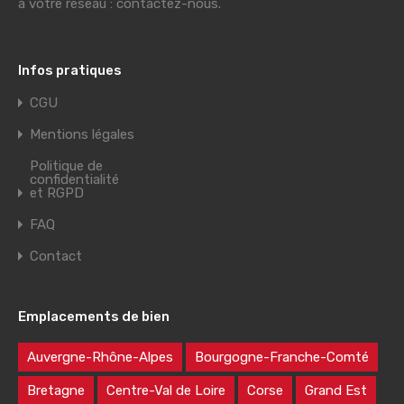
à votre réseau : contactez-nous.
Infos pratiques
CGU
Mentions légales
Politique de
confidentialité
et RGPD
FAQ
Contact
Emplacements de bien
Auvergne-Rhône-Alpes
Bourgogne-Franche-Comté
Bretagne
Centre-Val de Loire
Corse
Grand Est