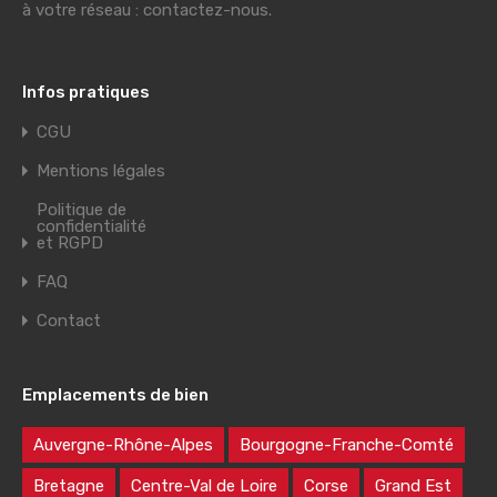
à votre réseau : contactez-nous.
Infos pratiques
CGU
Mentions légales
Politique de
confidentialité
et RGPD
FAQ
Contact
Emplacements de bien
Auvergne-Rhône-Alpes
Bourgogne-Franche-Comté
Bretagne
Centre-Val de Loire
Corse
Grand Est