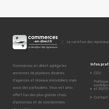
/
Le carrefour des repreneur
Infos pra
Commerces en direct agrège les
annonces de plusieurs dizaines
CGU
d'agences et réseaux immobiliers mais
Politique
confident
aussi des particuliers. Vous est ainsi
et RGPD
offert l'un des plus grands choix
Contact
d'annonces et de coordonnées