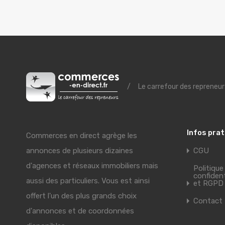
/
Le carrefour des repreneur
Infos pra
Commerces en direct agrège les
annonces de plusieurs dizaines
CGU
d'agences et réseaux immobiliers mais
Politique
confident
aussi des particuliers. Vous est ainsi
et RGPD
offert l'un des plus grands choix
Contact
d'annonces et de coordonnées