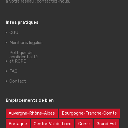
à votre réseau : contactez-nous.
Infos pratiques
CGU
Mentions légales
Politique de
confidentialité
et RGPD
FAQ
Contact
Emplacements de bien
Auvergne-Rhône-Alpes
Bourgogne-Franche-Comté
Bretagne
Centre-Val de Loire
Corse
Grand Est