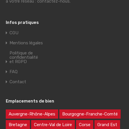
à votre réseau : contactez-nous.
Infos pratiques
CGU
Mentions légales
Politique de
confidentialité
et RGPD
FAQ
Contact
Emplacements de bien
Auvergne-Rhône-Alpes
Bourgogne-Franche-Comté
Bretagne
Centre-Val de Loire
Corse
Grand Est