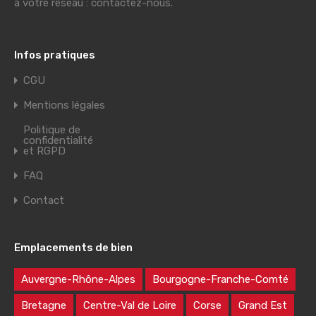
à votre réseau : contactez-nous.
Infos pratiques
CGU
Mentions légales
Politique de
confidentialité
et RGPD
FAQ
Contact
Emplacements de bien
Auvergne-Rhône-Alpes
Bourgogne-Franche-Comté
Bretagne
Centre-Val de Loire
Corse
Grand Est