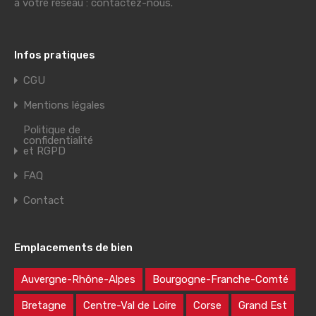
à votre réseau : contactez-nous.
Infos pratiques
CGU
Mentions légales
Politique de
confidentialité
et RGPD
FAQ
Contact
Emplacements de bien
Auvergne-Rhône-Alpes
Bourgogne-Franche-Comté
Bretagne
Centre-Val de Loire
Corse
Grand Est