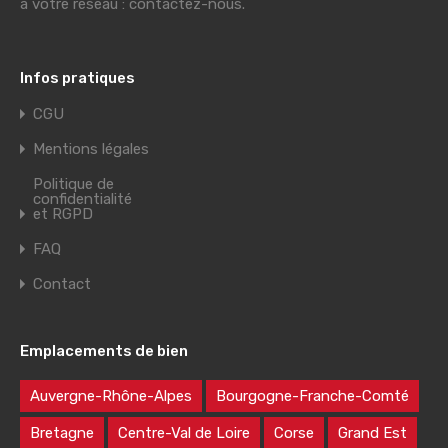
à votre réseau : contactez-nous.
Infos pratiques
CGU
Mentions légales
Politique de
confidentialité
et RGPD
FAQ
Contact
Emplacements de bien
Auvergne-Rhône-Alpes
Bourgogne-Franche-Comté
Bretagne
Centre-Val de Loire
Corse
Grand Est