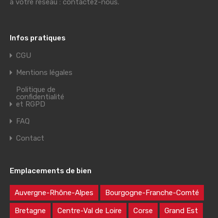
à votre réseau : contactez-nous.
Infos pratiques
CGU
Mentions légales
Politique de
confidentialité
et RGPD
FAQ
Contact
Emplacements de bien
Auvergne-Rhône-Alpes
Bourgogne-Franche-Comté
Bretagne
Centre-Val de Loire
Corse
Grand Est