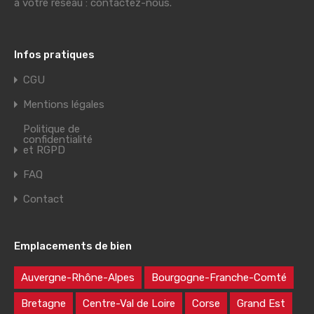
à votre réseau : contactez-nous.
Infos pratiques
CGU
Mentions légales
Politique de
confidentialité
et RGPD
FAQ
Contact
Emplacements de bien
Auvergne-Rhône-Alpes
Bourgogne-Franche-Comté
Bretagne
Centre-Val de Loire
Corse
Grand Est