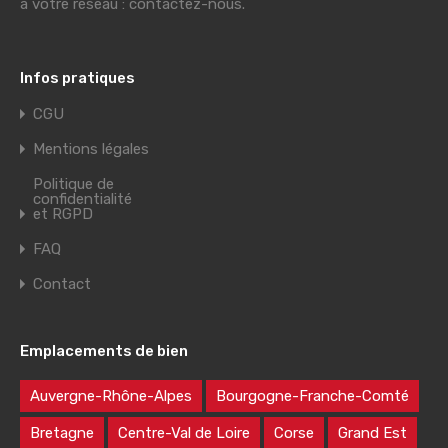
à votre réseau : contactez-nous.
Infos pratiques
CGU
Mentions légales
Politique de
confidentialité
et RGPD
FAQ
Contact
Emplacements de bien
Auvergne-Rhône-Alpes
Bourgogne-Franche-Comté
Bretagne
Centre-Val de Loire
Corse
Grand Est