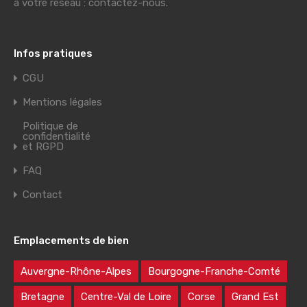
à votre réseau : contactez-nous.
Infos pratiques
CGU
Mentions légales
Politique de
confidentialité
et RGPD
FAQ
Contact
Emplacements de bien
Auvergne-Rhône-Alpes
Bourgogne-Franche-Comté
Bretagne
Centre-Val de Loire
Corse
Grand Est